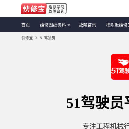
首页
维修图纸资料
故障咨询
找附近维修
快修宝
51驾驶员
51驾驶
专注工程机械