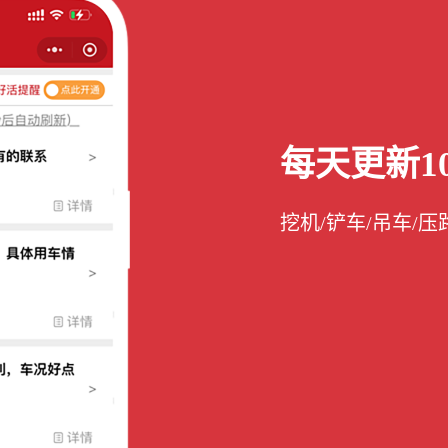
每天更新10
挖机/铲车/吊车/压