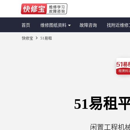
首页
维修图纸资料
故障咨询
找附近维修
快修宝
51易租
51易租
闲置工程机