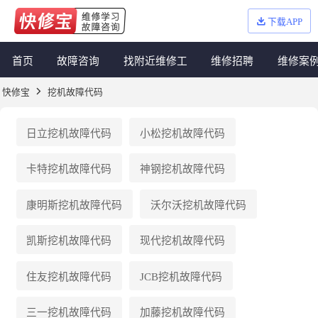
下载APP
首页
故障咨询
找附近维修工
维修招聘
维修案
快修宝
挖机故障代码
日立
挖机故障代码
小松
挖机故障代码
卡特
挖机故障代码
神钢
挖机故障代码
康明斯
挖机故障代码
沃尔沃
挖机故障代码
凯斯
挖机故障代码
现代
挖机故障代码
住友
挖机故障代码
JCB
挖机故障代码
三一
挖机故障代码
加藤
挖机故障代码