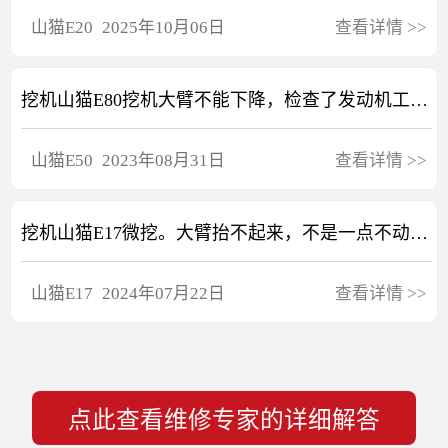
山猫
E20
2025年10月06日
查看详情
>>
挖机山猫E80挖机大臂不能下降，检查了发动机工作正常
山猫
E50
2023年08月31日
查看详情
>>
挖机山猫E17微挖。大臂抬不起来，不是一点不动是得加油门才能动，怠速起不来。怠速二臂铲斗都没事速度快得很。行走没劲慢，给负荷动作才速度快了。这是山猫通病，有修过山猫这个毛病的大神吗求解答
山猫
E17
2024年07月22日
查看详情
>>
点此查看维修专家的详细解答