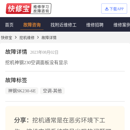
下载APP
首页
故障咨询
找附近维修工
维修招聘
维修案
快修宝
挖机维修
故障详情
故障详情
2023年08月02日
挖机神钢230空调面板没有显示
故障标签
神钢SK230-6E
空调-其他
分享：
挖机通常是在恶劣环境下工