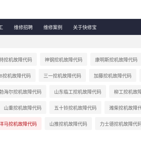
工
维修招聘
维修案例
关于快修宝
特
挖机故障代码
神钢
挖机故障代码
康明斯
挖机故障代码
B
挖机故障代码
三一
挖机故障代码
加藤
挖机故障代码
勃海尔
挖机故障代码
山东临工
挖机故障代码
柳工
挖机故
山重
挖机故障代码
五十铃
挖机故障代码
潍柴
挖机故障
洋马
挖机故障代码
山推
挖机故障代码
力士德
挖机故障代