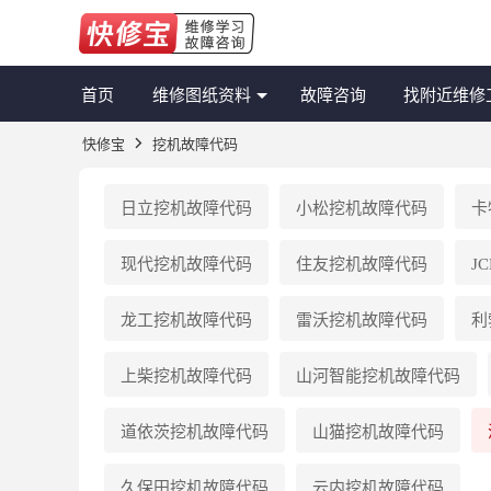
首页
维修图纸资料
故障咨询
找附近维修
快修宝
挖机故障代码
日立
挖机故障代码
小松
挖机故障代码
卡
现代
挖机故障代码
住友
挖机故障代码
JC
龙工
挖机故障代码
雷沃
挖机故障代码
利
上柴
挖机故障代码
山河智能
挖机故障代码
道依茨
挖机故障代码
山猫
挖机故障代码
久保田
挖机故障代码
云内
挖机故障代码