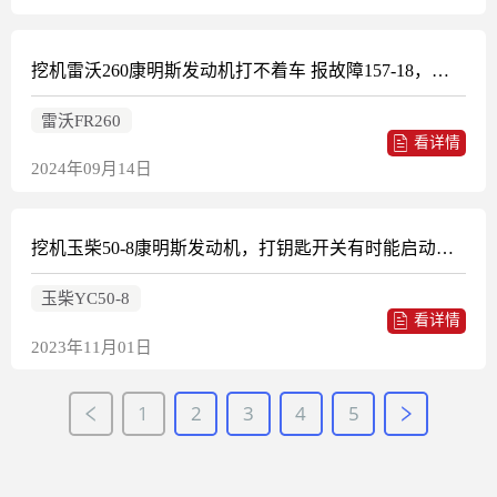
挖机雷沃260康明斯发动机打不着车 报故障157-18，仪表查询是喷油器计量共轨压力；数据有效但低于正常工作范围
雷沃FR260
看详情
2024年09月14日
挖机玉柴50-8康明斯发动机，打钥匙开关有时能启动，有时不能启动，直接短接启动继电器大触点能启动
玉柴YC50-8
看详情
2023年11月01日
1
2
3
4
5