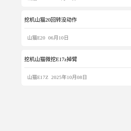
挖机山猫20回转没动作
山猫
E20
06月10日
挖机山猫微挖E17z掉臂
山猫
E17Z
2025年10月08日