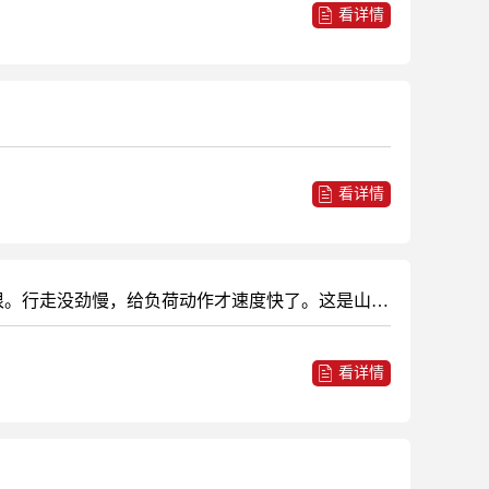
看详情
看详情
挖机山猫E17微挖。大臂抬不起来，不是一点不动是得加油门才能动，怠速起不来。怠速二臂铲斗都没事速度快得很。行走没劲慢，给负荷动作才速度快了。这是山猫通病，有修过山猫这个毛病的大神吗求解答
看详情