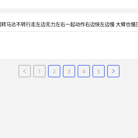
回转马达不转行走左边无力左右一起动作右边快左边慢 大臂也慢
1
2
3
4
5